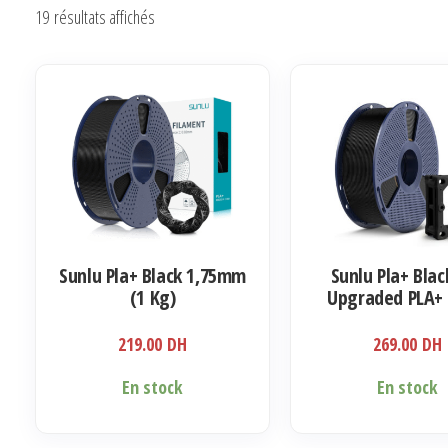
Trié
19 résultats affichés
du
plus
récent
au
plus
ancien
Sunlu Pla+ Black 1,75mm
Sunlu Pla+ Black
(1 Kg)
Upgraded PLA+ 
219.00
DH
269.00
DH
En stock
En stock