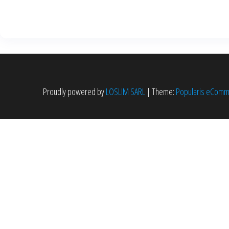
Proudly powered by
LOSLIM SARL
|
Theme:
Popularis eCom