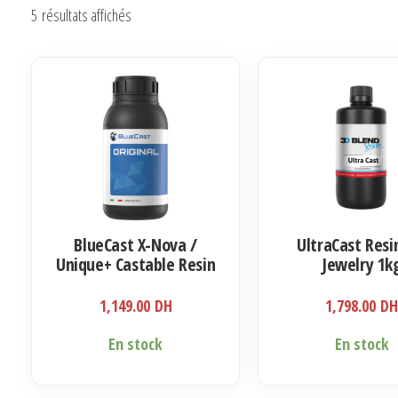
Trié
5 résultats affichés
du
plus
récent
au
plus
ancien
BlueCast X-Nova /
UltraCast Resi
Unique+ Castable Resin
Jewelry 1k
for Jewelry 500ml
1,149.00
DH
1,798.00
D
En stock
En stock