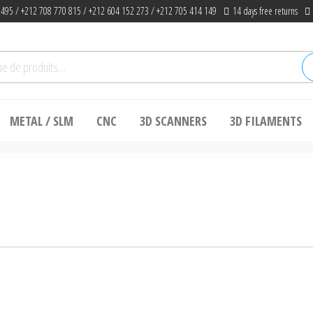
 495 / +212 708 770 815 / +212 604 152 273 / +212 705 414 149
14 days free returns
he
METAL / SLM
CNC
3D SCANNERS
3D FILAMENTS