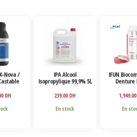
X-Nova /
IPA Alcool
IFUN Biocom
Castable
Isopropylique 99,9% 5L
Denture 
 Jewelry
ml
.00
DH
239.00
DH
1,949.0
tock
En stock
En sto