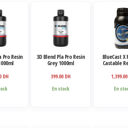
a Pro Resin
3D Blend Pla Pro Resin
BlueCast X 
1000ml
Grey 1000ml
Castable Re
Jewelry 
00
DH
399.00
DH
1,399.0
tock
En stock
En sto