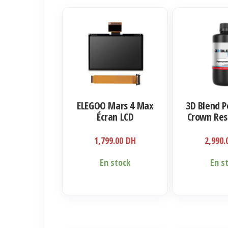
Ce
produit
a
plusieurs
variations.
Les
ELEGOO Mars 4 Max
3D Blend 
options
Écran LCD
Crown Res
peuvent
Monochrome 6K de 9,1
Pouces
être
1,799.00
DH
2,990
choisies
En stock
En s
sur
la
page
du
produit