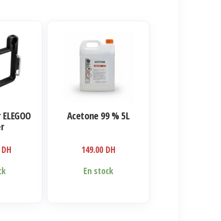
r ELEGOO
Acetone 99 % 5L
er
0
DH
149.00
DH
ck
En stock