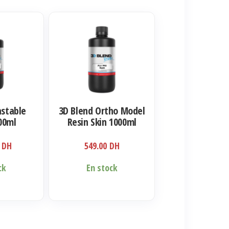
astable
3D Blend Ortho Model
00ml
Resin Skin 1000ml
0
DH
549.00
DH
ck
En stock