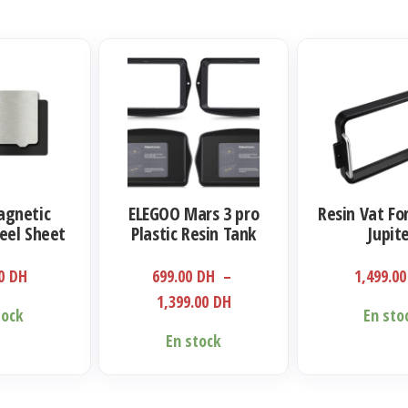
Ce
produit
a
plusieurs
variations.
Les
agnetic
ELEGOO Mars 3 pro
Resin Vat Fo
options
teel Sheet
Plastic Resin Tank
Jupit
peuvent
te
être
00
DH
699.00
DH
–
1,499.0
choisies
Plage
1,399.00
DH
tock
En sto
sur
de
En stock
la
prix :
page
699.00 DH
du
à