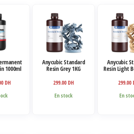
Permanent
Anycubic Standard
Anycubic S
in 1000ml
Resin Grey 1KG
Resin Light 
.00
DH
299.00
DH
299.00
tock
En stock
En sto