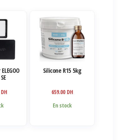
r ELEGOO
Silicone R15 5kg
 SE
0
DH
659.00
DH
ck
En stock