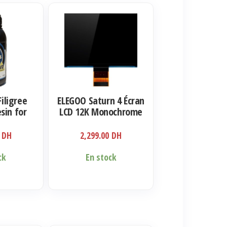
Filigree
ELEGOO Saturn 4 Écran
sin for
LCD 12K Monochrome
500ml
0
DH
2,299.00
DH
ck
En stock