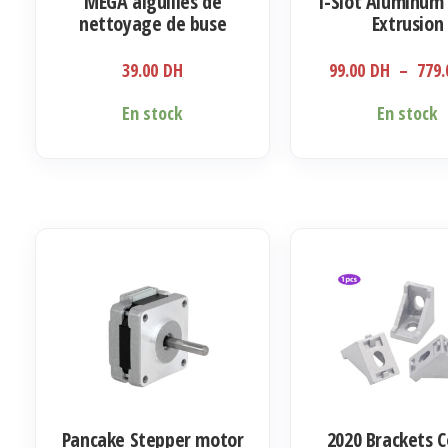
MEGA aiguilles de
T-Slot Aluminum 
nettoyage de buse
Extrusion
(0.4mm – 0.5 mm – 0.6
mm – 0.8mm-1mm)
39.00
DH
99.00
DH
–
779
Ce
En stock
En stock
produit
a
plusieurs
variations.
Les
options
peuvent
être
choisies
sur
la
Pancake Stepper motor
2020 Brackets C
page