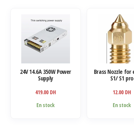
variations.
Les
options
peuvent
être
choisies
sur
la
24V 14.6A 350W Power
Brass Nozzle for 
page
Supply
S1/ S1 pro
du
produit
419.00
DH
12.00
DH
En stock
En stock