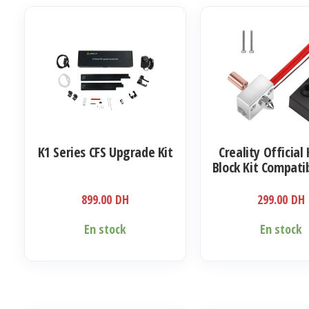
variations.
Les
options
peuvent
être
choisies
sur
la
K1 Series CFS Upgrade Kit
Creality Official
page
Block Kit Compati
du
Creality Ender
produit
899.00
DH
299.00
DH
En stock
En stock