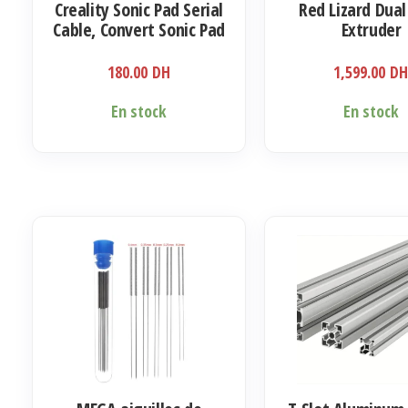
Creality Sonic Pad Serial
Red Lizard Dual
page
Cable, Convert Sonic Pad
Extruder
du
into Upgrade 3D Printer
produit
Touch Screen
180.00
DH
1,599.00
D
En stock
En stock