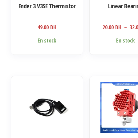
Ender 3 V3SE Thermistor
Linear Beari
49.00
DH
20.00
DH
–
32.
Ce
En stock
En stock
produit
a
plusieurs
variations.
Les
options
peuvent
être
choisies
sur
la