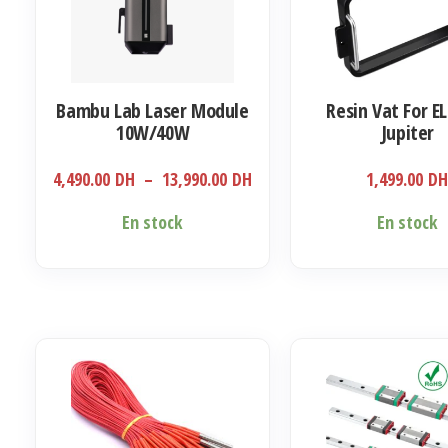
Bambu Lab Laser Module
Resin Vat For E
10W/40W
Jupiter
Plage
4,490.00
DH
–
13,990.00
DH
1,499.00
D
de
Ce
En stock
En stock
prix :
produit
4,490.00 DH
a
à
plusieurs
13,990.00 DH
variations.
Les
options
peuvent
être