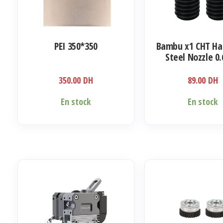
choisies
choisies
sur
sur
la
la
PEI 350*350
Bambu x1 CHT Ha
page
page
Steel Nozzle 
du
du
produit
produit
350.00
DH
89.00
DH
En stock
En stock