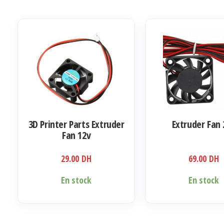
3D Printer Parts Extruder
Extruder Fan 
Fan 12v
29.00
DH
69.00
DH
Ce
En stock
En stock
produit
a
plusieurs