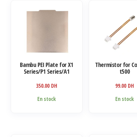
Bambu PEI Plate for X1
Thermistor for 
Series/P1 Series/A1
t500
350.00
DH
99.00
DH
Ce
En stock
En stock
produit
a
plusieurs
variations.