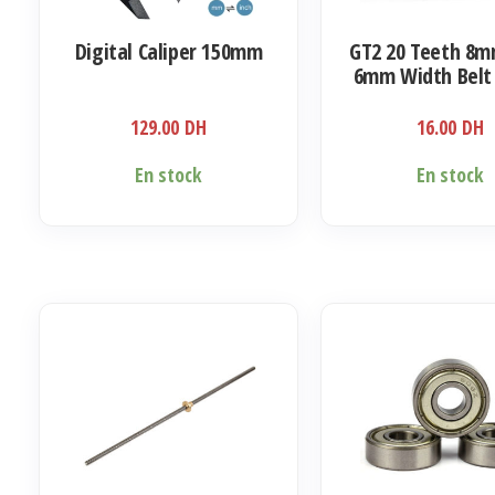
la
Digital Caliper 150mm
GT2 20 Teeth 8m
page
6mm Width Belt 
du
produit
129.00
DH
16.00
DH
En stock
En stock