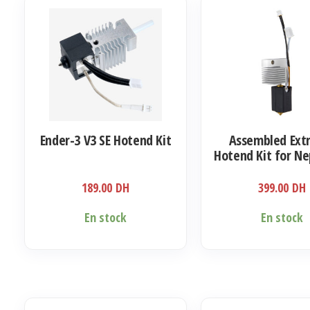
Les
options
peuvent
être
choisies
sur
la
Ender-3 V3 SE Hotend Kit
Assembled Ext
page
Hotend Kit for N
du
Plus & 4Ma
produit
189.00
DH
399.00
DH
En stock
En stock