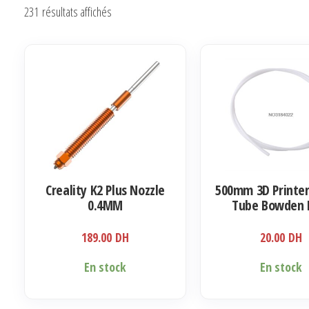
Trié
231 résultats affichés
du
plus
récent
au
plus
ancien
Creality K2 Plus Nozzle
500mm 3D Printer
0.4MM
Tube Bowden 
1.75mm
189.00
DH
20.00
DH
En stock
En stock