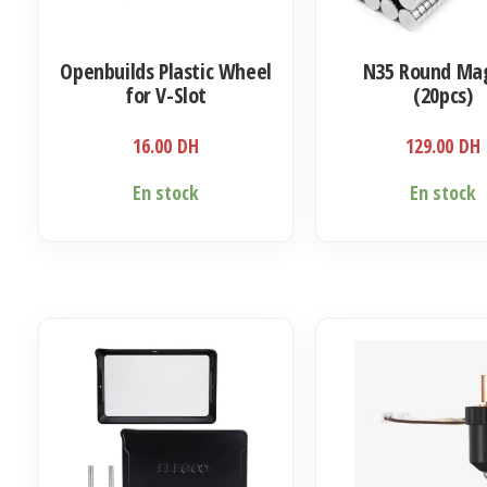
Openbuilds Plastic Wheel
N35 Round Ma
for V-Slot
(20pcs)
16.00
DH
129.00
DH
Ce
En stock
En stock
produit
a
plusieurs
variations.
Les
options
peuvent
être
choisies