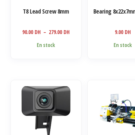
T8 Lead Screw 8mm
Bearing 8x22x7m
Plage
90.00
DH
–
279.00
DH
9.00
DH
de
Ce
En stock
En stock
prix :
produit
90.00 DH
a
à
plusieurs
279.00 DH
variations.
Les
options
peuvent
être
choisies
sur