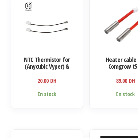
NTC Thermistor for
Heater cable 
(Anycubic Vyper) &
Comgrow t5
(Artillery Sidewinder)
20.00
DH
89.00
DH
En stock
En stock