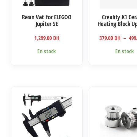
sur
la
Resin Vat for ELEGOO
Creality K1 Ce
page
Jupiter SE
Heating Block U
du
Kit S, 3D Printer
produit
Copper+Stainless
1,299.00
DH
379.00
DH
–
499
Heat Break 300°
Temperatu
Ce
En stock
En stock
produit
a
plusieurs
variations.
Les
options
peuvent
être
choisies
sur