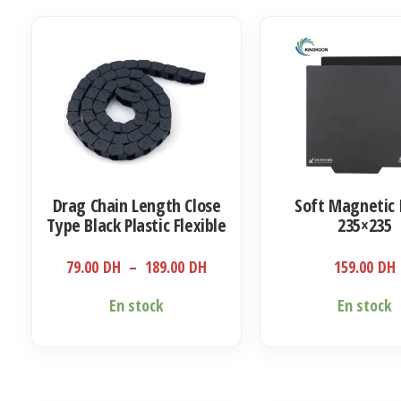
Drag Chain Length Close
Soft Magnetic 
Type Black Plastic Flexible
235×235
Cable Carrier 1 metre
Plage
79.00
DH
–
189.00
DH
159.00
DH
de
Ce
En stock
En stock
prix :
produit
79.00 DH
a
à
plusieurs
189.00 DH