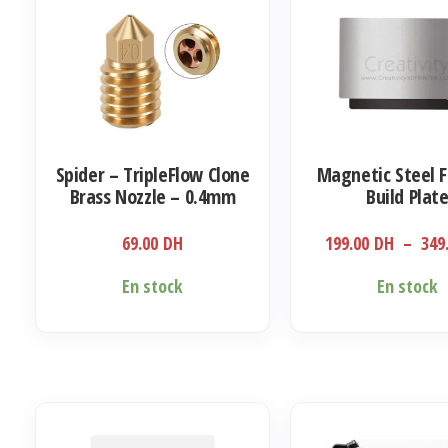
Spider – TripleFlow Clone
Magnetic Steel F
Brass Nozzle – 0.4mm
Build Plat
69.00
DH
199.00
DH
–
349
Ce
En stock
En stock
produit
a
plusieurs
variations.
Les