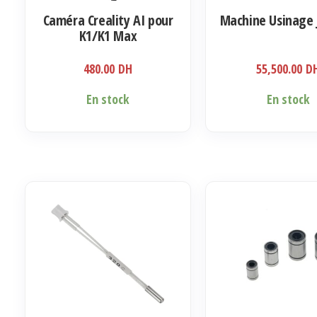
la
Caméra Creality AI pour
Machine Usinage 
page
K1/K1 Max
du
produit
480.00
DH
55,500.00
D
En stock
En stock