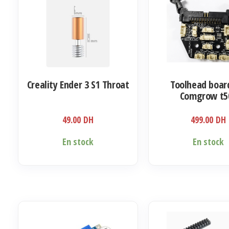
options
peuvent
être
choisies
sur
la
Creality Ender 3 S1 Throat
Toolhead boar
page
Comgrow t5
du
produit
49.00
DH
499.00
DH
En stock
En stock