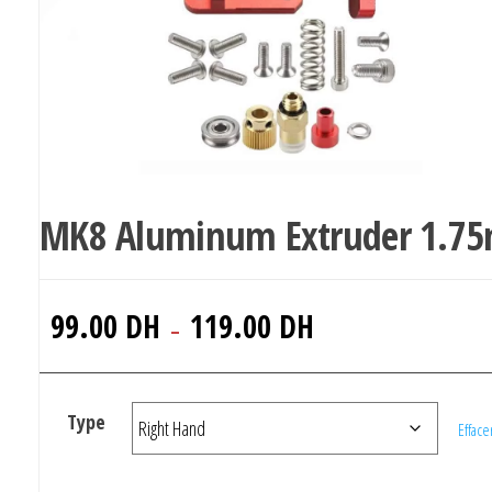
MK8 Aluminum Extruder 1.7
Plage
99.00
DH
119.00
DH
–
de
prix :
99.00 DH
Type
Efface
à
119.00 DH