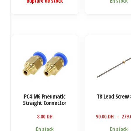
Ce
Rupture de stock
En stock
produit
a
plusieurs
variations.
Les
options
peuvent
être
choisies
sur
la
PC4-M6 Pneumatic
T8 Lead Screw
page
Straight Connector
du
Coupler
produit
8.00
DH
90.00
DH
–
279
Ce
En stock
En stock