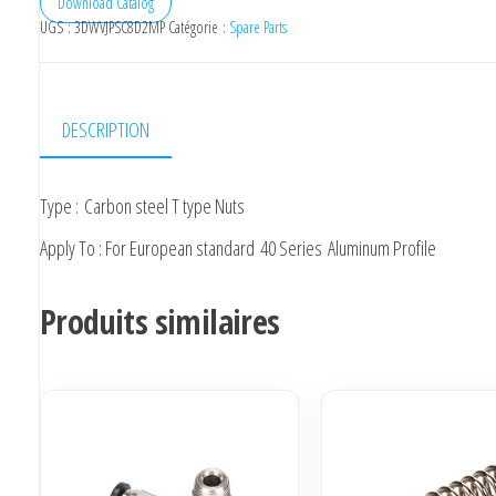
T-
Download Catalog
UGS :
3DWVJPSC8D2MP
Catégorie :
Spare Parts
nut
4040
DESCRIPTION
Type : Carbon steel T type Nuts
Apply To : For European standard 40 Series Aluminum Profile
Produits similaires