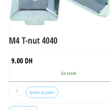
M4 T-nut 4040
9.00
DH
En stock
quantité
Ajouter au panier
de
M4