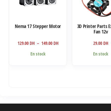
Nema 17 Stepper Motor
3D Printer Parts 
Fan 12v
Plage
129.00
DH
–
149.00
DH
29.00
DH
de
Ce
Ce
En stock
En stock
prix :
produit
produit
129.00 DH
a
a
à
plusieurs
plusieurs
149.00 DH
variations.
variations.
Les
Les
options
options
peuvent
peuvent
être
être