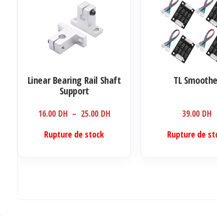
options
peuvent
être
choisies
sur
la
Linear Bearing Rail Shaft
TL Smoothe
page
Support
du
produit
Plage
16.00
DH
–
25.00
DH
39.00
DH
de
Ce
Rupture de stock
Rupture de st
prix :
produit
16.00 DH
a
à
plusieurs
25.00 DH
variations.
Les
options