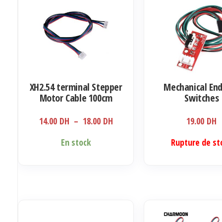
XH2.54 terminal Stepper
Mechanical En
Motor Cable 100cm
Switches
Plage
14.00
DH
–
18.00
DH
19.00
DH
de
Ce
En stock
Rupture de st
prix :
produit
14.00 DH
a
à
plusieurs
18.00 DH
variations.
Les