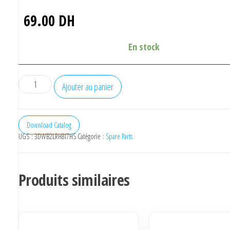
69.00
DH
En stock
quantité
Ajouter au panier
de
Extruder
Fan
Download Catalog
UGS :
3DWB2LRH8I7HS
Catégorie :
Spare Parts
24v
Produits similaires