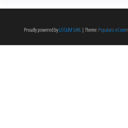
peuvent
être
choisies
Proudly powered by
LOSLIM SARL
|
Theme:
Popularis eCom
sur
la
page
du
produit