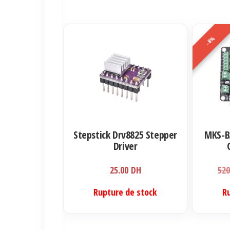
-8%
Stepstick Drv8825 Stepper
MKS-BA
Driver
25.00
DH
52
Rupture de stock
R