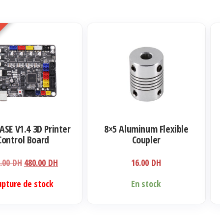
Ce
pro
a
plu
var
Le
opt
SE V1.4 3D Printer
8×5 Aluminum Flexible
pe
Control Board
Coupler
êtr
Le
Le
0.00
DH
480.00
DH
16.00
DH
cho
prix
prix
sur
upture de stock
En stock
initial
actuel
la
était :
est :
pa
520.00 DH.
480.00 DH.
du