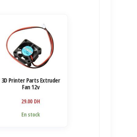
duit
sieurs
iations.
s
ions
3D Printer Parts Extruder
uvent
Fan 12v
e
29.00
DH
isies
En stock
ge