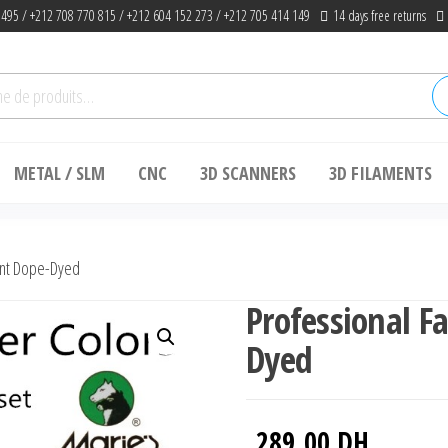
 495 / +212 708 770 815 / +212 604 152 273 / +212 705 414 149
14 days free returns
he
METAL / SLM
CNC
3D SCANNERS
3D FILAMENTS
int Dope-Dyed
Professional Fa
Dyed
289.00
DH