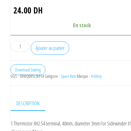
24.00
DH
En stock
quantité
Ajouter au panier
de
Artillery
Sidewinder
Download Catalog
UGS :
3DWQ8R5L3KP14
Catégorie :
Spare Parts
Marque :
Artillery
Thermistor
DESCRIPTION
1.Thermistor-XH2.54 terminal, 40mm, diameter 3mm For Sidewinder X