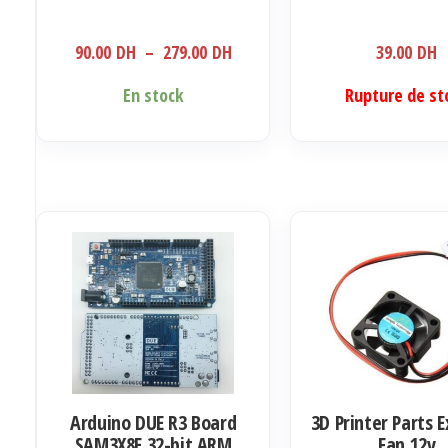
Plage
90.00
DH
–
279.00
DH
39.00
DH
de
Ce
En stock
Rupture de st
prix :
produit
90.00 DH
a
à
plusieurs
279.00 DH
variations.
Les
options
peuvent
être
choisies
sur
la
Arduino DUE R3 Board
3D Printer Parts 
page
SAM3X8E 32-bit ARM
Fan 12v