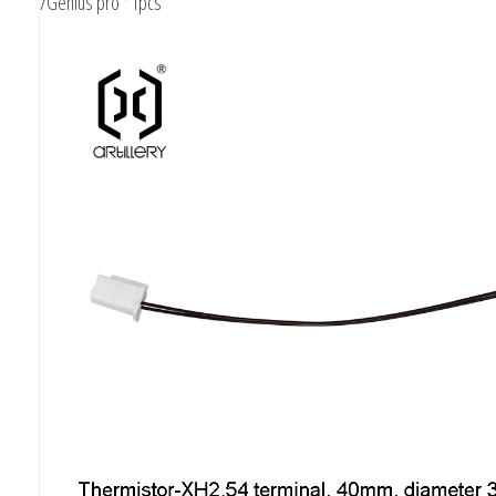
/Genius pro *1pcs