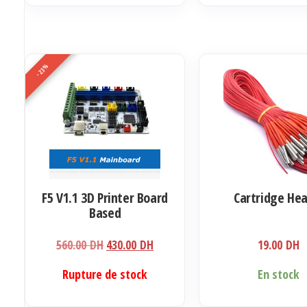
2.00 DH
était 
a
à
340.0
plusieurs
2.50 DH
variations.
Les
-23%
options
peuvent
être
choisies
sur
la
F5 V1.1 3D Printer Board
Cartridge He
page
Based
du
produit
Le
Le
560.00
DH
430.00
DH
19.00
DH
prix
prix
Ce
Rupture de stock
En stock
initial
actuel
produit
était :
est :