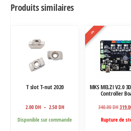
Produits similaires
-6%
T slot T-nut 2020
MKS MELZI V2.0 3D
Controller Bo
Plage
Le
2.00
DH
–
2.50
DH
340.00
DH
319.
de
prix
Ce
Disponible sur commande
Rupture de st
prix :
initia
produit