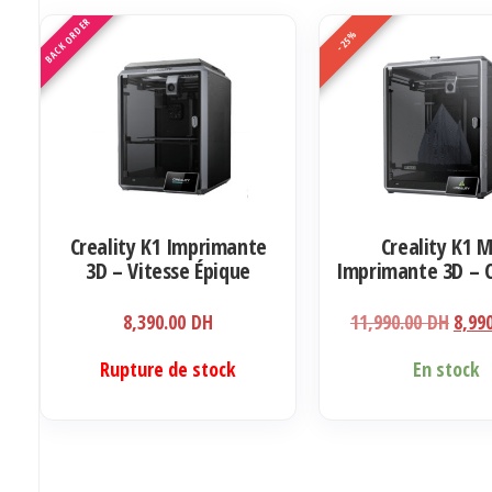
BACK ORDER
-25%
Creality K1 Imprimante
Creality K1 
3D – Vitesse Épique
Imprimante 3D – 
et Vitesse 
Le
8,390.00
DH
11,990.00
DH
8,99
prix
Rupture de stock
En stock
initia
était
11,9