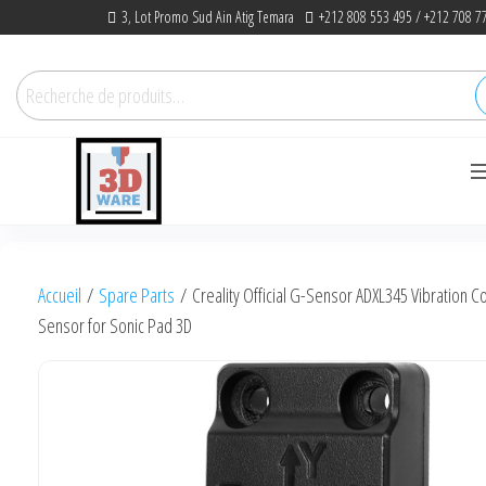
Skip
3, Lot Promo Sud Ain Atig Temara
+212 808 553 495 / +212 708 7
to
the
Recherche
content
pour :
3dware, N 1
Let's Promote DIY
3D Printing
Accueil
/
Spare Parts
/ Creality Official G-Sensor ADXL345 Vibration 
in Morocco
Sensor for Sonic Pad 3D