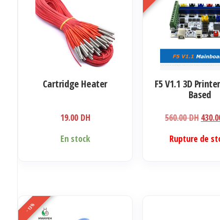
Cartridge Heater
F5 V1.1 3D Printe
Based
Le
19.00
DH
560.00
DH
430.
prix
Ce
En stock
Rupture de st
initia
produit
était 
a
560.0
plusieurs
variations.
Les
-13%