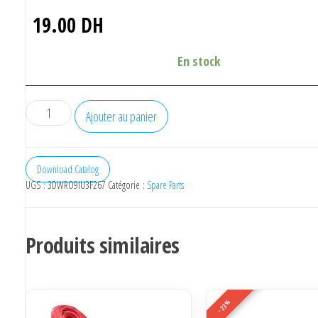
19.00
DH
En stock
quantité
Ajouter au panier
de
stainless
steel
Download Catalog
UGS :
3DWRO9IU3F267
Catégorie :
Spare Parts
Heatbreak
Produits similaires
-23%