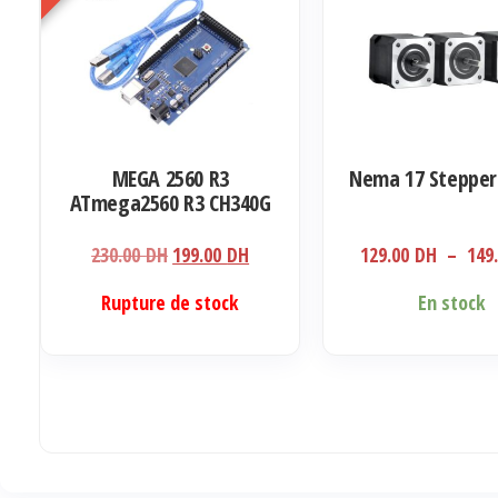
options
peuvent
être
choisies
sur
la
MEGA 2560 R3
Nema 17 Stepper
page
ATmega2560 R3 CH340G
du
AVR USB board
produit
Development board
Le
Le
230.00
DH
199.00
DH
129.00
DH
–
149
prix
prix
Ce
Rupture de stock
En stock
initial
actuel
produit
était :
est :
a
230.00 DH.
199.00 DH.
plusieurs
variations.
Les
options