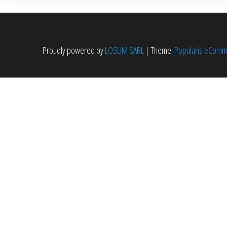
peuvent
être
choisies
Proudly powered by
LOSLIM SARL
|
Theme:
Popularis eCom
sur
la
page
du
produit