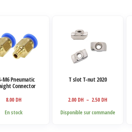
Ce
Ce
produit
pro
a
a
plusieurs
plu
variations.
var
Les
Le
options
opt
4-M6 Pneumatic
T slot T-nut 2020
peuvent
pe
aight Connector
être
êtr
Coupler
Plage
8.00
DH
2.00
DH
–
2.50
DH
choisies
cho
de
sur
sur
En stock
Disponible sur commande
prix :
la
la
2.00 DH
page
pa