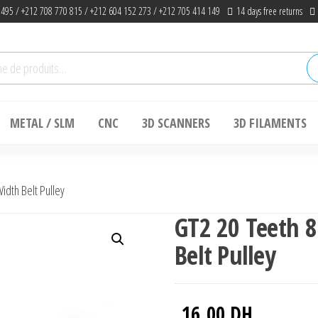
 495 / +212 708 770 815 / +212 604 152 273 / +212 705 414 149
14 days free returns
he
METAL / SLM
CNC
3D SCANNERS
3D FILAMENTS
dth Belt Pulley
GT2 20 Teeth
Belt Pulley
16.00
DH