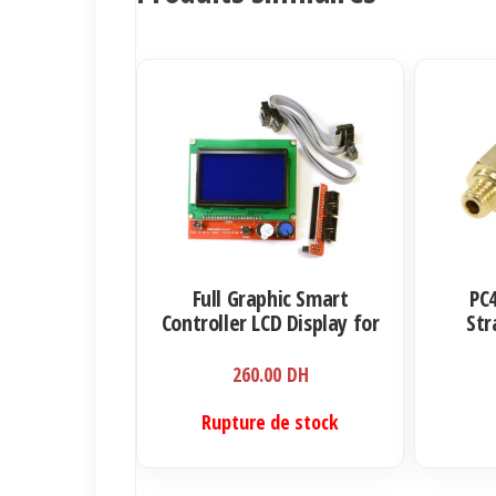
Full Graphic Smart
PC
Controller LCD Display for
Str
RAMPS 1.4 RepRap 3D
Printer Electronics (12864
260.00
DH
display with SD card
reader)
Rupture de stock