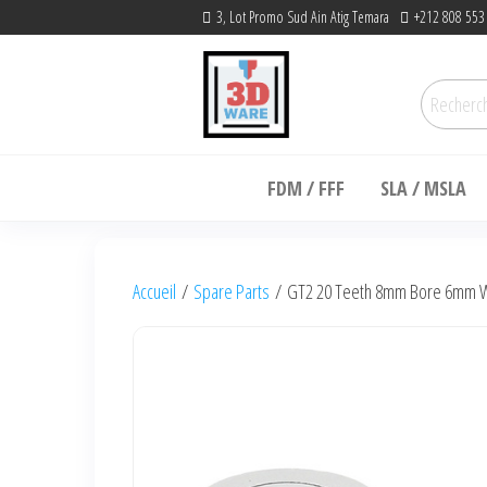
Skip
3, Lot Promo Sud Ain Atig Temara
+212 808 553
to
the
Recherc
content
pour :
3dware, N 1 3D
Let's Promote DIY
Printing in Morocco
FDM / FFF
SLA / MSLA
Accueil
/
Spare Parts
/ GT2 20 Teeth 8mm Bore 6mm Wi