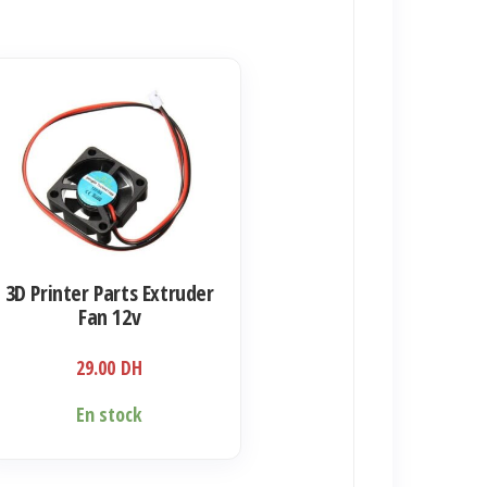
duit
sieurs
iations.
s
ions
3D Printer Parts Extruder
uvent
Fan 12v
e
29.00
DH
isies
En stock
ge