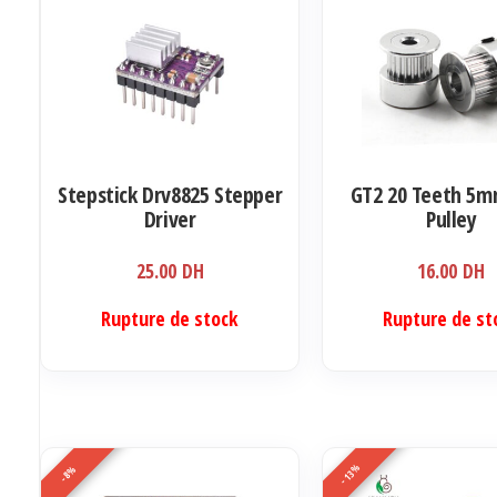
Stepstick Drv8825 Stepper
GT2 20 Teeth 5m
Driver
Pulley
25.00
DH
16.00
DH
Ce
Rupture de stock
Rupture de st
produit
a
plusieurs
variations.
Les
-13%
-8%