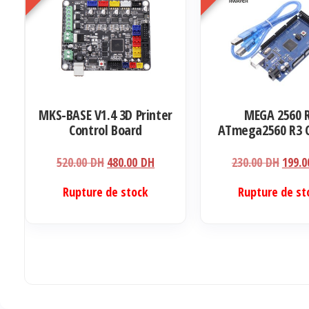
options
peuvent
être
choisies
sur
la
MKS-BASE V1.4 3D Printer
MEGA 2560 
page
Control Board
ATmega2560 R3 
du
AVR USB boa
produit
Development b
Le
Le
Le
520.00
DH
480.00
DH
230.00
DH
199.
prix
prix
prix
Rupture de stock
Rupture de st
initial
actuel
initia
était :
est :
était 
520.00 DH.
480.00 DH.
230.0