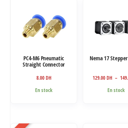
PC4-M6 Pneumatic
Nema 17 Stepper
Straight Connector
Coupler
8.00
DH
129.00
DH
–
149
Ce
En stock
En stock
produit
a
plusieurs
variations.