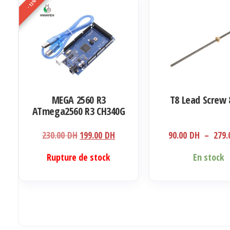
Les
-13%
options
peuvent
être
choisies
sur
la
MEGA 2560 R3
T8 Lead Screw
page
ATmega2560 R3 CH340G
du
AVR USB board
produit
Development board
Le
Le
230.00
DH
199.00
DH
90.00
DH
–
279
prix
prix
Ce
Rupture de stock
En stock
initial
actuel
produit
était :
est :
a
230.00 DH.
199.00 DH.
plusieurs
variations.
Les