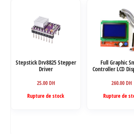
Les
Les
options
options
peuvent
peuvent
être
être
choisies
choisies
sur
sur
la
la
Stepstick Drv8825 Stepper
Full Graphic S
page
page
Driver
Controller LCD Dis
du
du
RAMPS 1.4 RepR
produit
produit
Printer Electronic
25.00
DH
260.00
DH
display with SD
reader)
Rupture de stock
Rupture de st