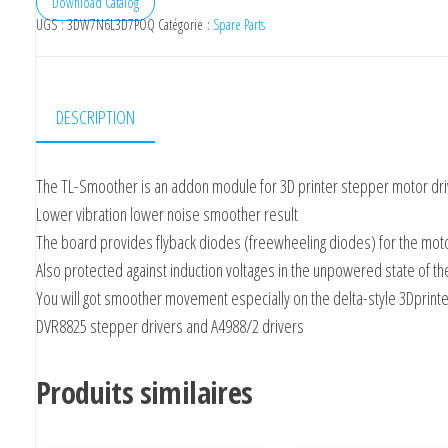
Download Catalog
UGS :
3DW7N6L3D7POQ
Catégorie :
Spare Parts
DESCRIPTION
The TL-Smoother is an addon module for 3D printer stepper motor dr
Lower vibration lower noise smoother result
The board provides flyback diodes (freewheeling diodes) for the mot
Also protected against induction voltages in the unpowered state of th
You will got smoother movement especially on the delta-style 3Dprint
DVR8825 stepper drivers and A4988/2 drivers
Produits similaires