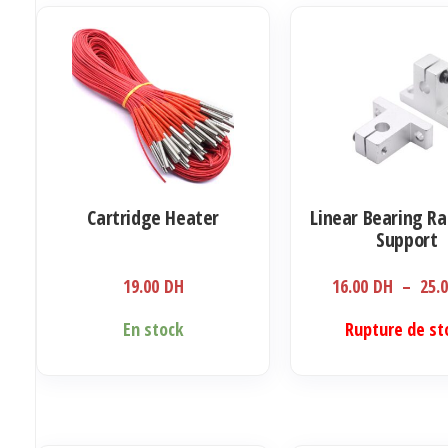
Cartridge Heater
Linear Bearing Ra
Support
19.00
DH
16.00
DH
–
25.
Ce
Ce
En stock
Rupture de st
produit
produit
a
a
plusieurs
plusieurs
variations.
variations.