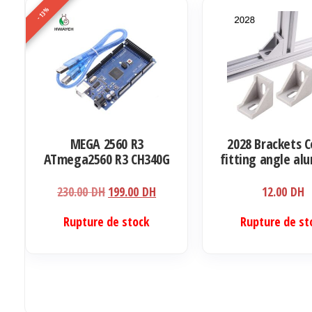
Les
-13%
options
peuvent
être
choisies
sur
la
MEGA 2560 R3
2028 Brackets C
page
ATmega2560 R3 CH340G
fitting angle a
du
AVR USB board
produit
Development board
Le
Le
230.00
DH
199.00
DH
12.00
DH
prix
prix
Rupture de stock
Rupture de st
initial
actuel
était :
est :
230.00 DH.
199.00 DH.