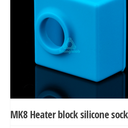
MK8 Heater block silicone sock