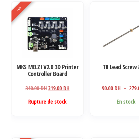
-6%
MKS MELZI V2.0 3D Printer
T8 Lead Screw
Controller Board
Le
Le
340.00
DH
319.00
DH
90.00
DH
–
279
prix
prix
Ce
Rupture de stock
En stock
initial
actuel
produit
était :
est :
a
340.00 DH.
319.00 DH.
plusieurs
variations.