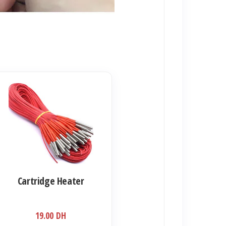
duit
sieurs
iations.
s
ions
Cartridge Heater
uvent
e
19.00
DH
isies