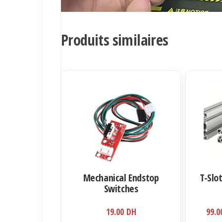
Produits similaires
Ce
produit
a
plusieurs
variations.
Les
options
Mechanical Endstop
T-Slo
peuvent
Switches
être
19.00
DH
99.
choisies