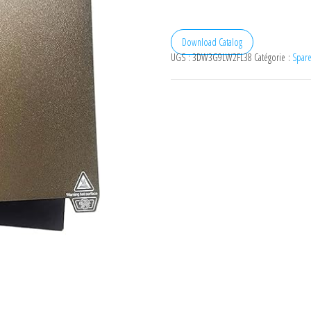
Download Catalog
UGS :
3DW3G9LW2FL38
Catégorie :
Spare