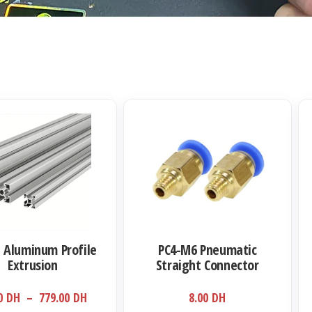
Ce
pro
a
plu
var
Le
opt
t Aluminum Profile
PC4-M6 Pneumatic
pe
Extrusion
Straight Connector
êtr
Coupler
Plage
00
DH
–
779.00
DH
8.00
DH
cho