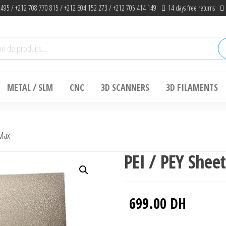
 495 / +212 708 770 815 / +212 604 152 273 / +212 705 414 149
14 days free returns
he
METAL / SLM
CNC
3D SCANNERS
3D FILAMENTS
 Max
PEI / PEY Sheet
699.00
DH