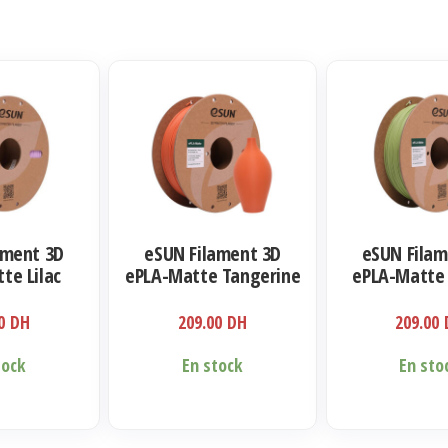
ament 3D
eSUN Filament 3D
eSUN Filam
te Lilac
ePLA-Matte Tangerine
ePLA-Matte
m 1kg
1.75mm 1kg
Green 1.75
00
DH
209.00
DH
209.00
tock
En stock
En sto