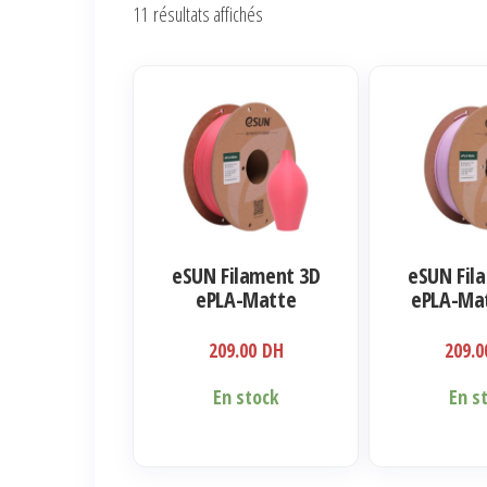
Trié
11 résultats affichés
du
plus
récent
au
plus
ancien
eSUN Filament 3D
eSUN Fil
ePLA-Matte
ePLA-Mat
Strawberry Red
1.75m
1.75mm 1kg
209.00
DH
209.
En stock
En s