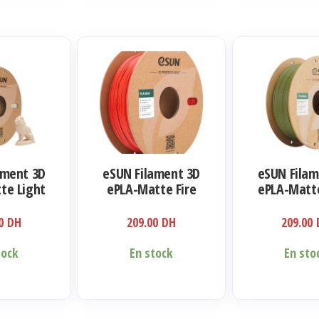
ament 3D
eSUN Filament 3D
eSUN Filam
te Light
ePLA-Matte Fire
ePLA-Matte
75mm 1kg
Engine Red 1.75mm
Green 1.75
1kg
00
DH
209.00
DH
209.00
tock
En stock
En sto