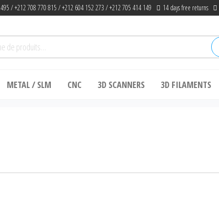
 495 / +212 708 770 815 / +212 604 152 273 / +212 705 414 149
14 days free returns
he
METAL / SLM
CNC
3D SCANNERS
3D FILAMENTS