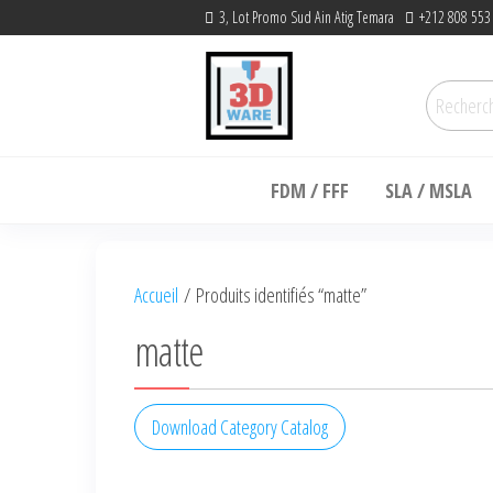
Skip
3, Lot Promo Sud Ain Atig Temara
+212 808 553
to
the
Recherc
content
pour :
3dware, N 1 3D
Let's Promote DIY
Printing in Morocco
FDM / FFF
SLA / MSLA
Accueil
/ Produits identifiés “matte”
matte
Download Category Catalog