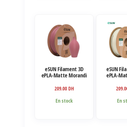
eSUN Filament 3D
eSUN Fil
ePLA-Matte Morandi
ePLA-Mat
Purple 1.75mm 1kg
Khaki 1.
209.00
DH
209.
En stock
En s