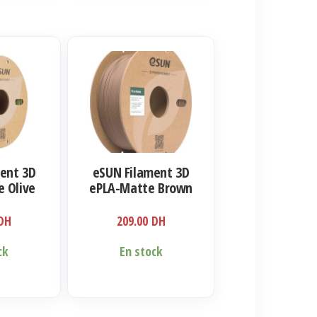
ent 3D
eSUN Filament 3D
 Olive
ePLA-Matte Brown
mm 1kg
1.75mm 1kg
DH
209.00
DH
ck
En stock