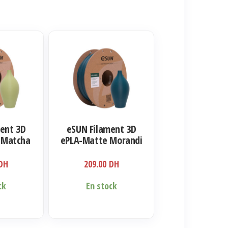
ent 3D
eSUN Filament 3D
 Matcha
ePLA-Matte Morandi
mm 1kg
Green 1.75mm 1kg
DH
209.00
DH
ck
En stock