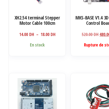
XH2.54 terminal Stepper
MKS-BASE V1.4 3D 
Motor Cable 100cm
Control Boa
Plage
Le
14.00
DH
–
18.00
DH
520.00
DH
480.
de
prix
Ce
En stock
Rupture de st
prix :
initia
produit
14.00 DH
était 
a
à
520.0
plusieurs
18.00 DH
variations.
Les
options
peuvent
être
choisies