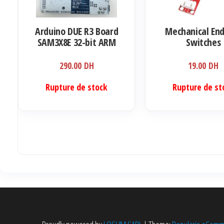
sur
la
Arduino DUE R3 Board
Mechanical En
page
SAM3X8E 32-bit ARM
Switches
du
Cortex-M3 / Mega2560
produit
290.00
DH
19.00
DH
Rupture de stock
Rupture de st