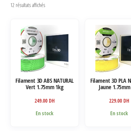
Trié
12 résultats affichés
du
plus
récent
au
plus
ancien
Filament 3D ABS NATURAL
Filament 3D PLA 
Vert 1.75mm 1kg
Jaune 1.75mm
249.00
DH
229.00
DH
En stock
En stock