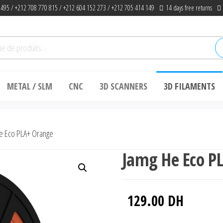
 495 / +212 708 770 815 / +212 604 152 273 / +212 705 414 149
14 days free returns
he
METAL / SLM
CNC
3D SCANNERS
3D FILAMENTS
e Eco PLA+ Orange
Jamg He Eco P
129.00
DH