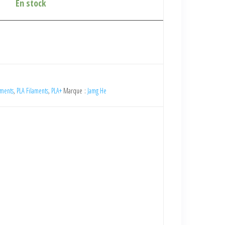
En stock
aments
,
PLA Filaments
,
PLA+
Marque :
Jamg He