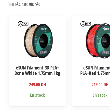
Trié
160 résultats affichés
du
plus
récent
au
plus
ancien
eSUN Filament 3D PLA+
eSUN Filamen
Bone White 1.75mm 1kg
PLA+Red 1.75m
249.00
DH
219.00
DH
En stock
En stock