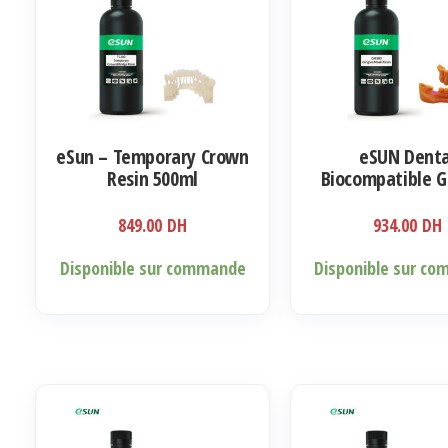
peuvent
être
choisies
sur
la
eSun – Temporary Crown
eSUN Denta
page
Resin 500ml
Biocompatible G
du
Mask Resin 5
produit
849.00
DH
934.00
DH
Ce
Disponible sur commande
Disponible sur c
produit
a
plusieurs
variations.
Les
options