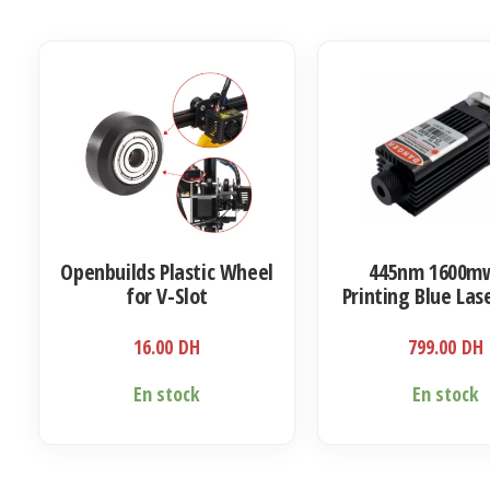
Openbuilds Plastic Wheel
445nm 1600m
for V-Slot
Printing Blue Las
Engraving Modul
24V
16.00
DH
799.00
DH
En stock
En stock