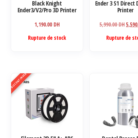
Black Knight
Ender 3 S1 Direct 
Ender3/V2/Pro 3D Printer
Printer
Upgrade Kit,Includes kits
and belt screws Without
Le
1,190.00
DH
5,990.00
DH
5,59
Rail Kit
prix
Rupture de stock
Rupture de st
initia
était 
5,990
DISCONTINUED