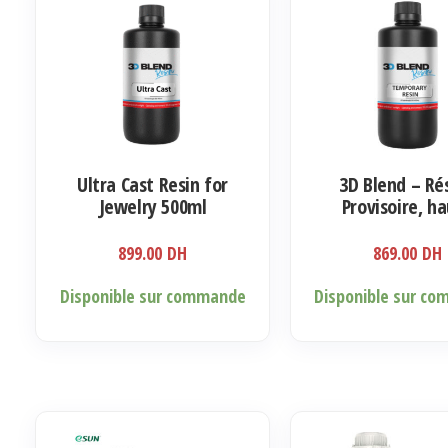
Ultra Cast Resin for
3D Blend – Ré
Jewelry 500ml
Provisoire, h
précision
899.00
DH
869.00
DH
Ce
Disponible sur commande
Disponible sur c
produit
a
plusieurs
variations.
Les