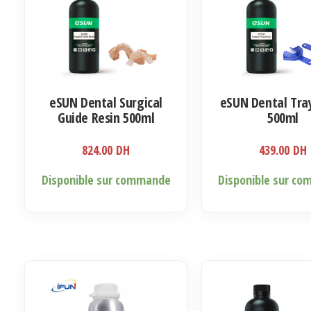
peuvent
être
choisies
sur
la
eSUN Dental Surgical
eSUN Dental Tra
page
Guide Resin 500ml
500ml
du
produit
824.00
DH
439.00
DH
Disponible sur commande
Disponible sur c