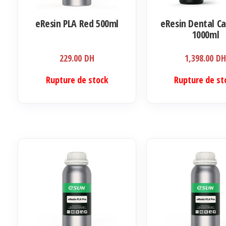
la
eResin PLA Red 500ml
eResin Dental Ca
page
1000ml
du
produit
229.00
DH
1,398.00
D
Rupture de stock
Rupture de st