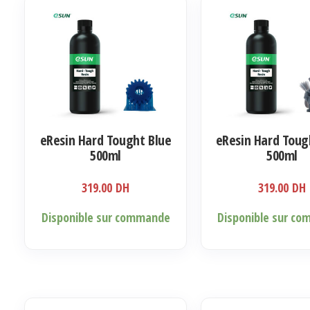
Les
options
peuvent
être
choisies
sur
la
eResin Hard Tought Blue
eResin Hard Toug
page
500ml
500ml
du
produit
319.00
DH
319.00
DH
Disponible sur commande
Disponible sur c