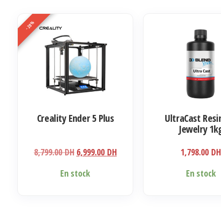
-20%
Creality Ender 5 Plus
UltraCast Resi
Jewelry 1k
Le
Le
8,799.00
DH
6,999.00
DH
1,798.00
D
prix
prix
En stock
En stock
initial
actuel
était :
est :
8,799.00 DH.
6,999.00 DH.