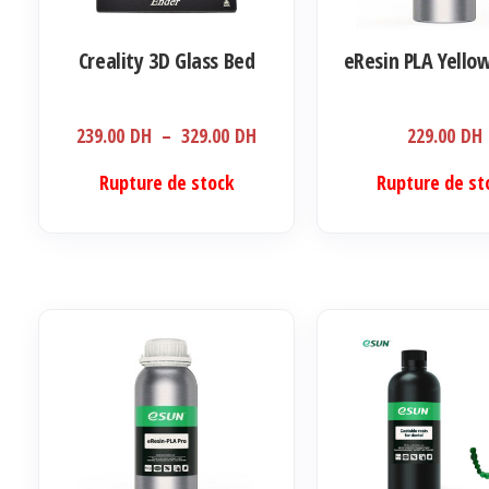
Creality 3D Glass Bed
eResin PLA Yello
Plage
239.00
DH
–
329.00
DH
229.00
DH
de
Ce
Rupture de stock
Rupture de st
prix :
produit
239.00 DH
a
à
plusieurs
329.00 DH
variations.
Les
options
peuvent
être
choisies
sur