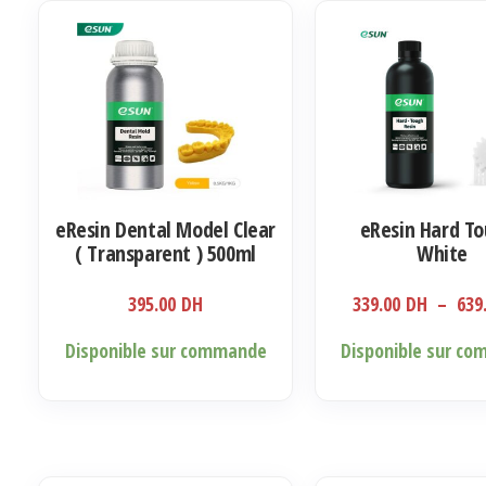
eResin Dental Model Clear
eResin Hard T
( Transparent ) 500ml
White
395.00
DH
339.00
DH
–
639
Ce
Disponible sur commande
Disponible sur c
produit
a
plusieurs
variations.