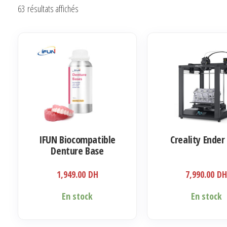
Trié
63 résultats affichés
du
plus
récent
au
plus
ancien
IFUN Biocompatible
Creality Ender
Denture Base
1,949.00
DH
7,990.00
D
En stock
En stock