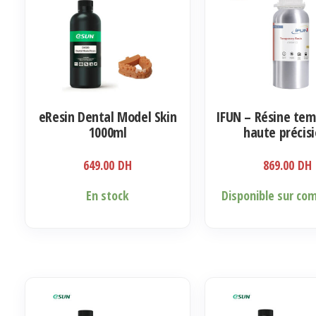
eResin Dental Model Skin
IFUN – Résine tem
1000ml
haute précisi
biocompatib
649.00
DH
869.00
DH
Ce
En stock
Disponible sur c
produit
a
plusieurs
variations.
Les
options