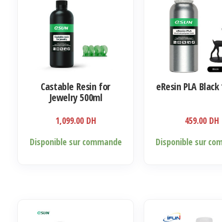
options
peuvent
être
choisies
sur
la
Castable Resin for
eResin PLA Black
page
Jewelry 500ml
du
produit
1,099.00
DH
459.00
DH
Disponible sur commande
Disponible sur c