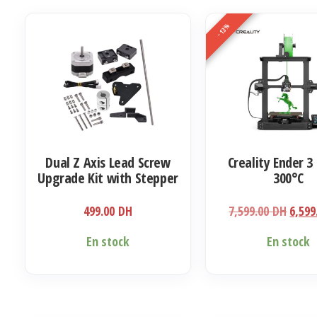
-13%
Dual Z Axis Lead Screw
Creality Ender 3
Upgrade Kit with Stepper
300°C
Motor Replacement for
Ender-3 Ender 3 Pro Ender
Le
499.00
DH
7,599.00
DH
6,59
3 V2 3D Printer
prix
En stock
En stock
initia
était 
7,599