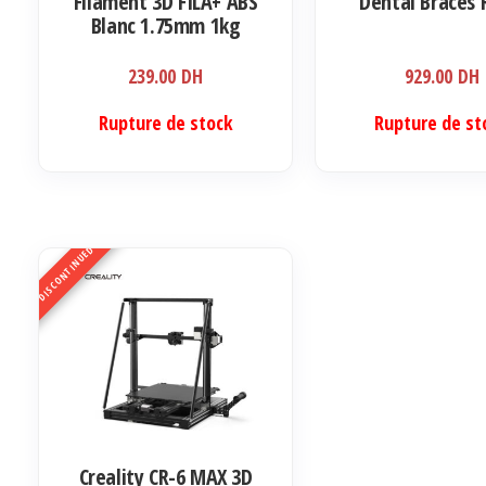
Filament 3D FILA+ ABS
Dental Braces 
Blanc 1.75mm 1kg
239.00
DH
929.00
DH
Rupture de stock
Rupture de st
DISCONTINUED
Creality CR-6 MAX 3D