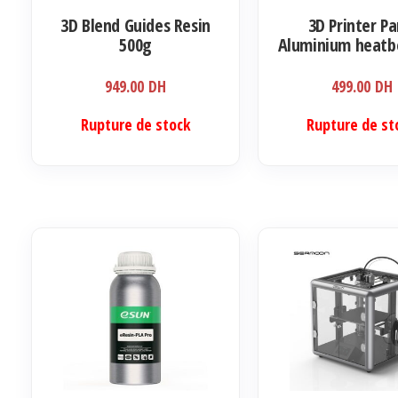
3D Blend Guides Resin
3D Printer Pa
500g
Aluminium heat
310*310*3mm 24
Creality 3D C
949.00
DH
499.00
DH
Rupture de stock
Rupture de st