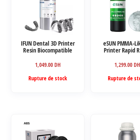
IFUN Dental 3D Printer
eSUN PMMA-Li
Resin Biocompatible
Printer Rapid R
Transparent Braces
405nm LCD UV-C
Ultra Transparency
1,049.00
DH
1,299.00
D
1000ml
Rupture de stock
Rupture de st